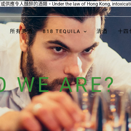
r the law of Hong Kong, intoxicating liquor must
所有美酒
818 TEQUILA
清酒
十四
 WE ARE?