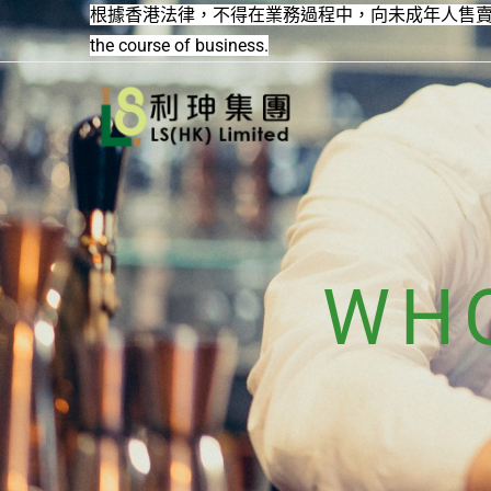
跳
根據香港法律，不得在業務過程中，向未成年人售賣或供應令人醺醉的酒類。Unde
至
the course of business.
主
要
內
容
WHO