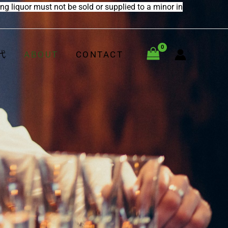
 not be sold or supplied to a minor in
代
ABOUT
CONTACT