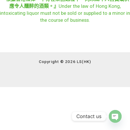
應令人醺醉的酒類。』
Under the law of Hong Kong,
intoxicating liquor must not be sold or supplied to a minor in
the course of business.
Copyright © 2026 LS(HK)
Contact us
OPEN
CHAT