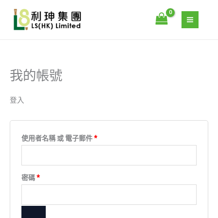
跳
S
必
3
4
1
1
必
至
填
填
e
3
個
1
0
主
a
個
產
個
個
要
r
產
品
產
產
內
c
品
品
品
容
我的帳號
h
登入
使用者名稱 或 電子郵件
*
密碼
*