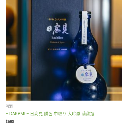
清酒
HIDAKAMI – 日高見 勝色 中取り 大吟釀 葫蘆瓶
$
680