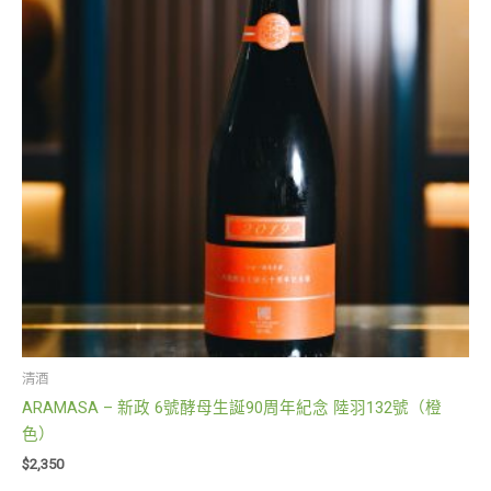
清酒
ARAMASA – 新政 6號酵母生誕90周年紀念 陸羽132號（橙
色）
$
2,350