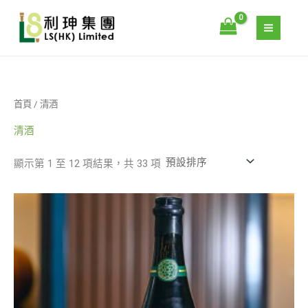
跳
S
3
4
1
1
至
e
3
個
1
0
主
a
個
產
個
個
要
r
產
品
產
產
內
c
品
品
品
容
首頁
/ 清酒
h
清酒
顯示第 1 至 12 項結果，共 33 項