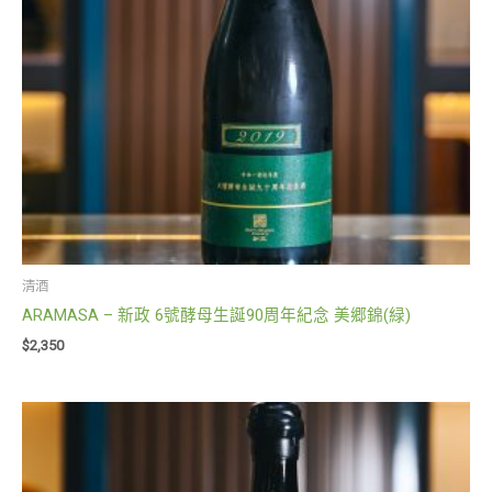
清酒
ARAMASA – 新政 6號酵母生誕90周年紀念 美郷錦(緑)
$
2,350