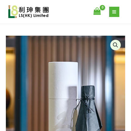
跳
至
主
要
內
容