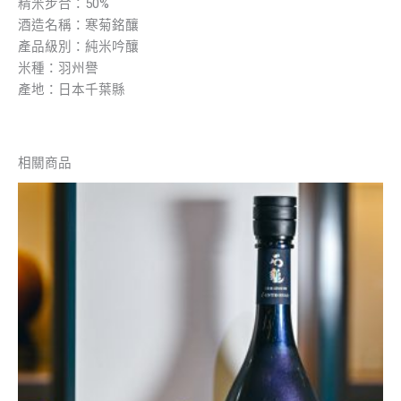
精米步合：50%
酒造名稱：寒菊銘釀
產品級別：純米吟釀
米種：羽州譽
產地：日本千葉縣
相關商品