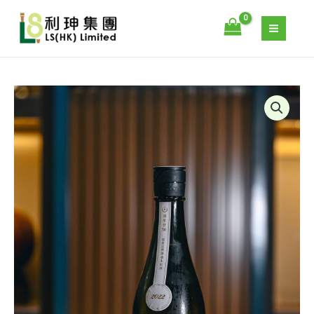
譽
跳
50
至
HORIZON
主
純
要
米
內
大
容
寒
吟
菊
釀
羽
超
州
限
譽
定
50
無
HORIZON
濾
純
過
米
生
大
原
吟
酒
釀
720ML
超
數
限