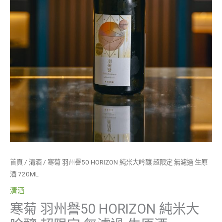
量
定
無
濾
過
生
原
酒
720ML
數
量
首頁
/
清酒
/ 寒菊 羽州譽50 HORIZON 純米大吟釀 超限定 無濾過 生原
酒 720ML
清酒
寒菊 羽州譽50 HORIZON 純米大