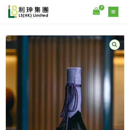
三
跳
分
至
美
主
醉
要
純
內
米
容
獺
大
祭
吟
二
醸
割
數
三
量
分
美
醉
純
米
大
吟
醸
數