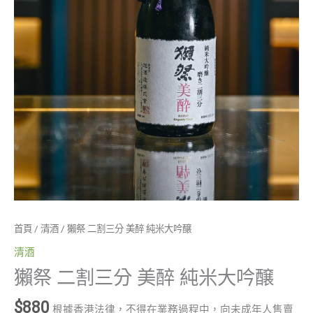
量
首頁
/
清酒
/ 獺祭 二割三分 美醉 純米大吟醸
清酒
獺祭 二割三分 美醉 純米大吟醸
$
880
根據香港法律，不得在業務過程中，向未成年人售賣