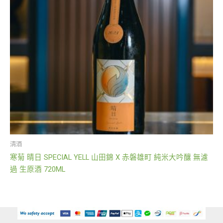
清酒
寒菊 晴日 SPECIAL YELL 山田錦 X 赤磐雄町 純米大吟釀 無濾
過 生原酒 720ML