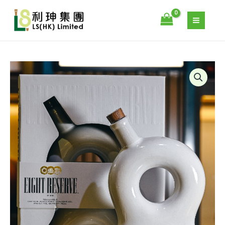
–
跳
818
至
珍
主
藏
要
舌
內
蘭
容
818
酒
TEQUILA
珍
EIGHT
藏
RESERVE
舌
–
蘭
818
酒
珍
數
藏
量
舌
蘭
酒
珍
藏
舌