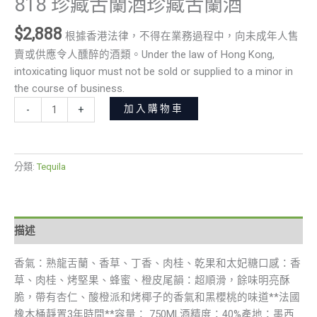
818 珍藏舌蘭酒珍藏舌蘭酒
$
2,888
根據香港法律，不得在業務過程中，向未成年人售
賣或供應令人醺醉的酒類。Under the law of Hong Kong,
intoxicating liquor must not be sold or supplied to a minor in
the course of business.
加入購物車
-
+
分類:
Tequila
描述
香氣：熟龍舌蘭、香草、丁香、肉桂、乾果和太妃糖口感：香
草、肉桂、烤堅果、蜂蜜、橙皮尾韻：超順滑，餘味明亮酥
脆，帶有杏仁、酸橙派和烤椰子的香氣和黑櫻桃的味道**法國
橡木桶靜置3年時間**容量： 750ML酒精度：40%產地：墨西