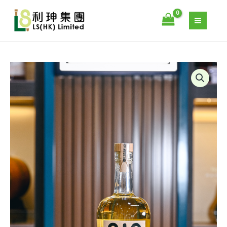
818
跳
金
至
龍
主
舌
要
蘭
內
酒
容
818
數
TEQUILA
量
REPOSADO
–
818
金
龍
舌
蘭
酒
數
量