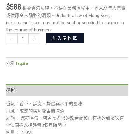
$
588
根據香港法律，不得在業務過程中，向未成年人售賣
或供應令人醺醉的酒類。Under the law of Hong Kong,
intoxicating liquor must not be sold or supplied to a minor in
the course of business.
加入購物車
-
+
分類:
Tequila
描述
香氣：香草、酥皮、蜂蜜與水果的風味
口感：成熟的烘烤龍舌蘭味道
尾韻： 焦糖香氣、帶著烹煮過的龍舌蘭和山核桃的甜蜜味道
**法國橡木桶靜置3個月時間**
容量： 750ML