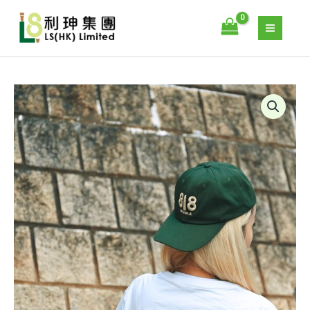
數
跳
量
至
主
要
內
容
818
TEQUILA
T-
SHIRT
數
量