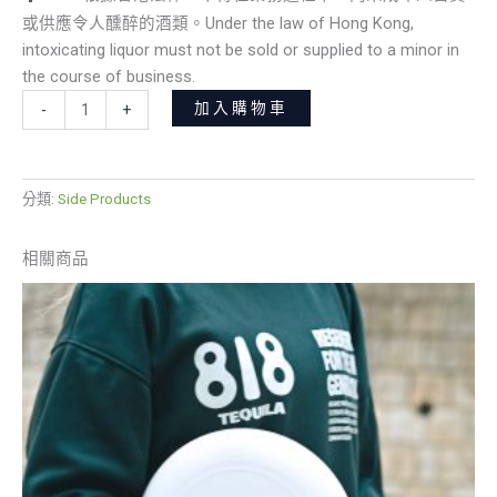
或供應令人醺醉的酒類。Under the law of Hong Kong,
intoxicating liquor must not be sold or supplied to a minor in
the course of business.
加入購物車
-
+
分類:
Side Products
相關商品