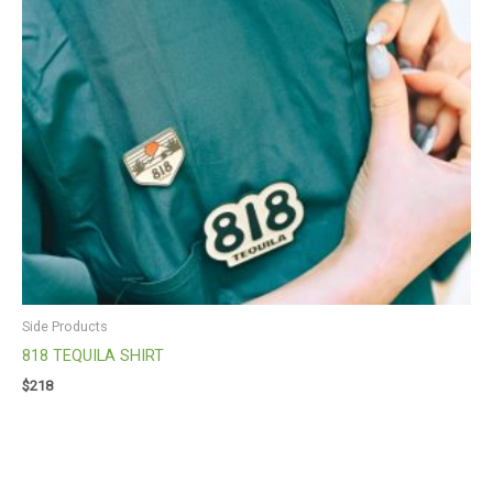
Side Products
818 TEQUILA SHIRT
$
218