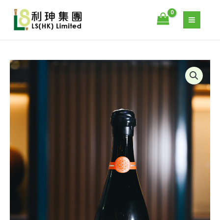
6
跳
號
至
酵
主
母
要
生
內
誕
容
ARAMASA
90
–
周
新
年
政
紀
6
念
號
陸
酵
羽
母
132
生
號
誕
（橙
90
色）
周
數
年
量
紀