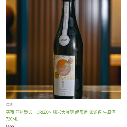
清酒
寒菊 羽州譽50 HORIZON 純米大吟釀 超限定 無濾過 生原酒
720ML
$
300