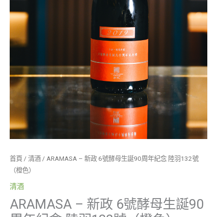
念
陸
羽
132
號
（橙
色）
數
量
首頁
/
清酒
/ ARAMASA – 新政 6號酵母生誕90周年紀念 陸羽132號
（橙色）
清酒
ARAMASA – 新政 6號酵母生誕90