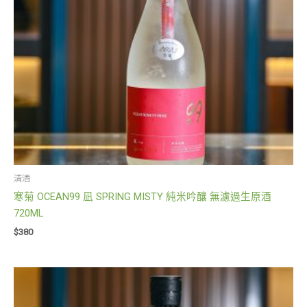
清酒
寒菊 OCEAN99 凪 SPRING MISTY 純米吟釀 無濾過生原酒
720ML
$
380