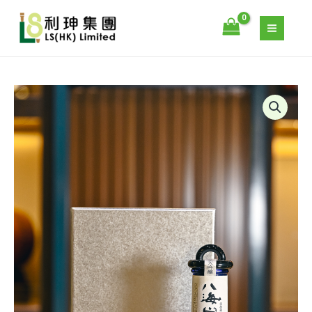
山
跳
金
至
剛
主
心
要
藍
內
純
容
HAKKAISAN
米
–
大
八
吟
海
釀
山
季
金
節
剛
限
心
定
藍
數
純
量
米
大
吟
釀