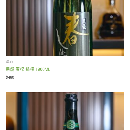
清酒
黑龍 春榨 綠標 1800ML
$
480