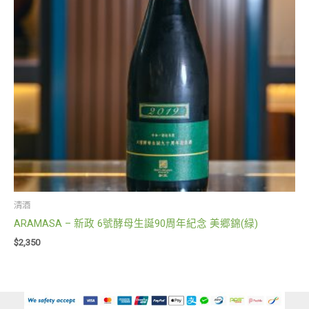
清酒
ARAMASA – 新政 6號酵母生誕90周年紀念 美郷錦(緑)
$
2,350