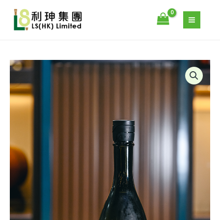
代
跳
中
至
取
主
嚴
要
選
內
無
容
JUYONDAI
濾
–
過
十
純
四
米
代
吟
中
釀
取
720ML
嚴
數
選
量
無
濾
過
純
米