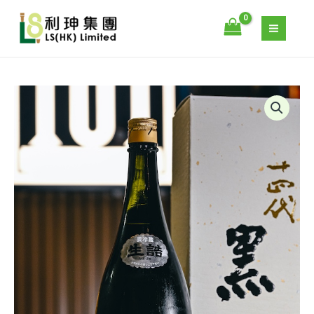
代
跳
黑
至
繩
主
大
要
吟
內
釀
容
JUYONDAI
1800ML
–
數
十
量
四
代
黑
繩
大
吟
釀
1800ML
數
量