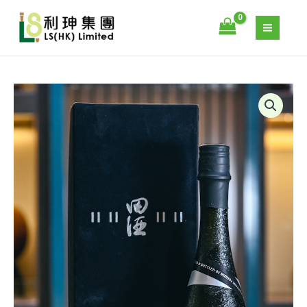
二
跳
割
至
三
主
分
要
純
內
米
容
PREMIUM
大
–
吟
田
釀
酒
720ML
二
數
割
量
三
分
純
米
大
吟
釀
720ML