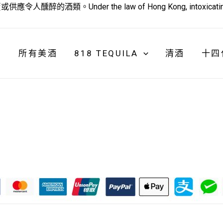
 the law of Hong Kong, intoxicating liquor must
所有美酒
818 TEQUILA
清酒
十四