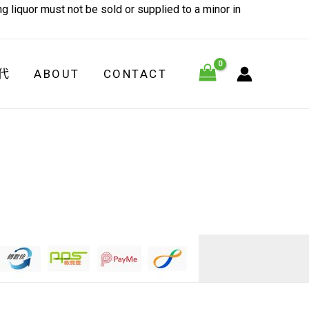
 not be sold or supplied to a minor in
代
ABOUT
CONTACT