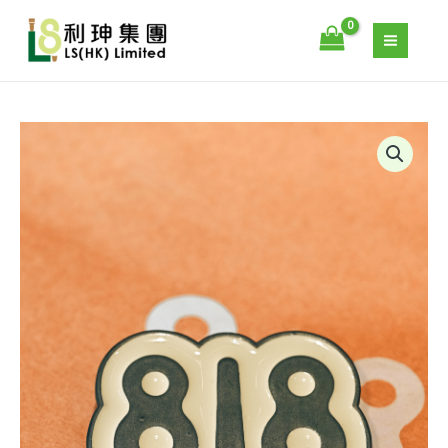
量
跳
至
主
要
內
容
818
TEQUILA
BADGE
數
量