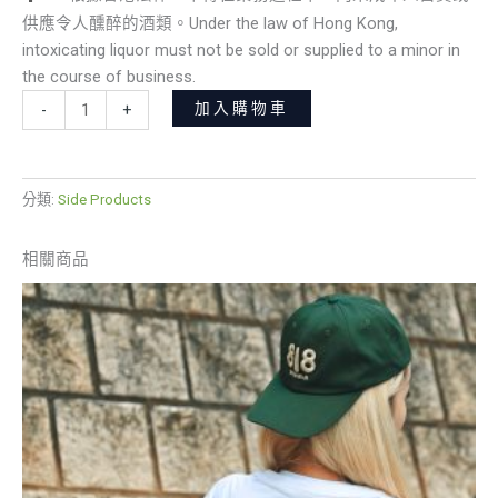
供應令人醺醉的酒類。Under the law of Hong Kong,
intoxicating liquor must not be sold or supplied to a minor in
the course of business.
加入購物車
-
+
分類:
Side Products
相關商品