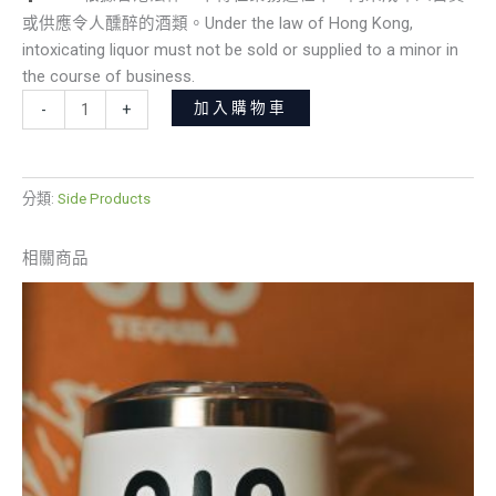
或供應令人醺醉的酒類。Under the law of Hong Kong,
intoxicating liquor must not be sold or supplied to a minor in
the course of business.
加入購物車
-
+
分類:
Side Products
相關商品