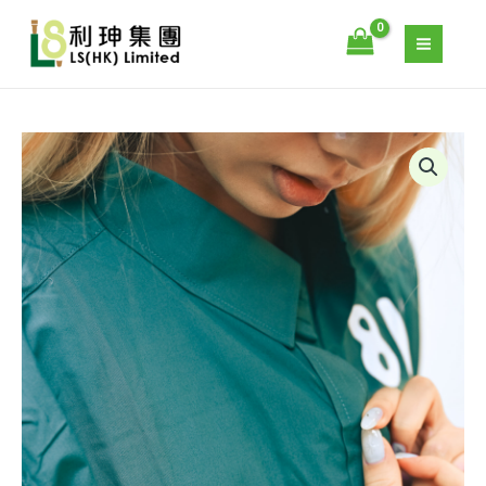
量
跳
至
主
要
內
容
818
TEQUILA
SHIRT
數
量